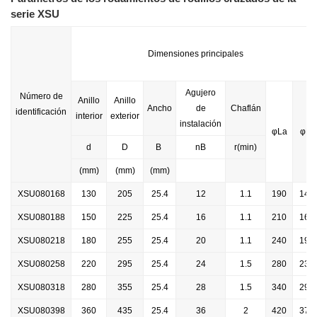
serie XSU
Dimensiones principales
Agujero
Número de
Anillo
Anillo
Ancho
de
Chaflán
identificación
interior
exterior
instalación
φLa
φLi
d
D
B
nB
r(min)
(mm)
(mm)
(mm)
XSU080168
130
205
25.4
12
1.1
190
145
XSU080188
150
225
25.4
16
1.1
210
165
XSU080218
180
255
25.4
20
1.1
240
195
XSU080258
220
295
25.4
24
1.5
280
235
XSU080318
280
355
25.4
28
1.5
340
295
XSU080398
360
435
25.4
36
2
420
375