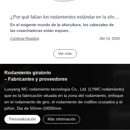
 alta exigencia
¿Por qué fallan los rodamientos estándar en la silvicultura?: La importancia de la resistencia al impacto en los cabezales de las cosechadoras.
En el exigente mundo de la silvicultura, los cabezales de
las cosechadoras están expues...
6
Continue Reading
Abr 14, 2026
Ver más
Rodamiento giratorio
– Fabricantes y proveedores
Luoyang MC rodamiento tecnología Co., Ltd. (LYMC rodamiento)
que es la fabricación situada en la zona del rodamiento, enfoque
en el rodamiento de giro, el rodamiento de rodillos cruzados y el
piñón, Dia de 50mm-10000mm
Personalización
Más información