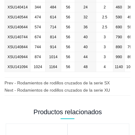
XSU140414
344
484
56
24
2
460
368
XSU140544
474
614
56
32
2.5
590
498
XSU140644
574
714
56
36
2.5
690
598
XSU140744
674
814
56
40
3
790
698
XSU140844
744
914
56
40
3
890
798
XSU140944
874
1014
56
44
3
990
898
XSU141094
1024
1164
56
48
4
1140
1048
Prev -
Rodamientos de rodillos cruzados de la serie SX
Next -
Rodamientos de rodillos cruzados de la serie XU
Productos relacionados