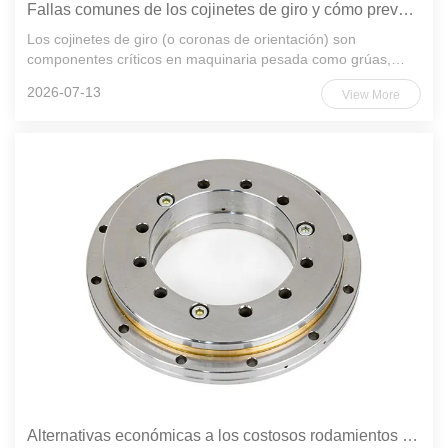
Fallas comunes de los cojinetes de giro y cómo prevenirlos
Los cojinetes de giro (o coronas de orientación) son
componentes críticos en maquinaria pesada como grúas,
excavadoras, aerogeneradores y equipos de manipulación de
2026-07-13
View More
materiales, ya que permiten un movimiento rotatorio suave
bajo cargas ex...
Alternativas económicas a los costosos rodamientos de giro importados