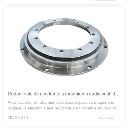
planificadas, ...
Rodamiento de giro frente a rodamiento tradicional: diferencias clave explicadas
Al seleccionar el rodamiento adecuado para su maquinaria
rotativa, la elección suele reducirse a un rodamiento de giro o
un rodamiento tradicional. Ambos cumplen la función
2026-06-01
View More
fundamental de permitir el movimiento de rotación y soportar
car...