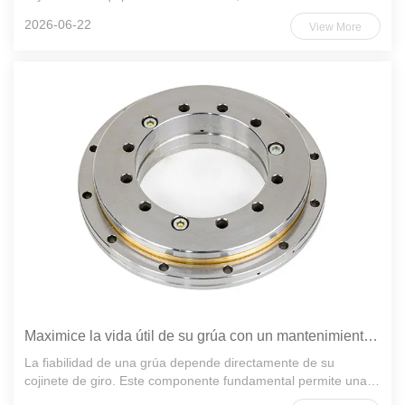
robótica industrial— comprender la capacidad de carga de los
2026-06-22
View More
rodamientos de giro no es solo un detalle técnico; es la bas...
Maximice la vida útil de su grúa con un mantenimiento adecuado de los cojinetes de giro.
La fiabilidad de una grúa depende directamente de su
cojinete de giro. Este componente fundamental permite una
rotación de 360 grados, soportando enormes cargas axiales,