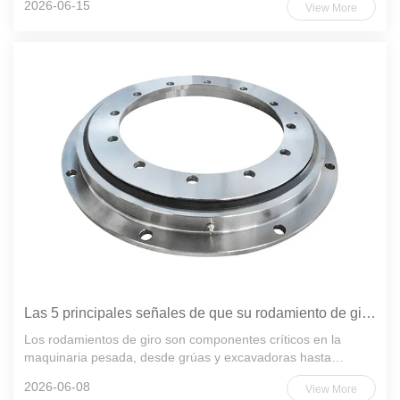
2026-06-15
View More
radiales y de inclinación. Descuidar su mantenimiento puede
provoca...
Las 5 principales señales de que su rodamiento de giro necesita un reemplazo inmediato
Los rodamientos de giro son componentes críticos en la
maquinaria pesada, desde grúas y excavadoras hasta
turbinas eólicas y equipos marinos. Cuando empiezan a fallar,
2026-06-08
View More
las consecuencias pueden ser catastróficas: paradas no