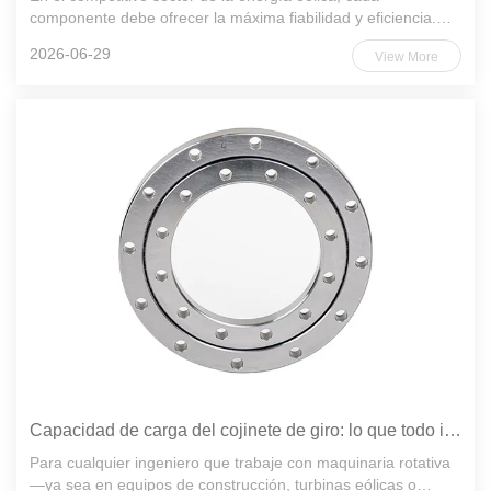
componente debe ofrecer la máxima fiabilidad y eficiencia.
Entre ellos, el cojinete de giro —una articulación rotacional
2026-06-29
View More
fundamental que conecta la góndola con la torre y las palas
con ...
Capacidad de carga del cojinete de giro: lo que todo ingeniero debe saber.
Para cualquier ingeniero que trabaje con maquinaria rotativa
—ya sea en equipos de construcción, turbinas eólicas o