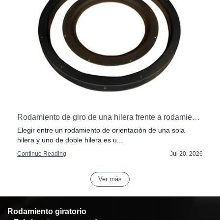
stly Mistakes
Rodamiento de giro de una hilera frente a rodamiento de doble hilera: ¿Cuál elegir?
Elegir entre un rodamiento de orientación de una sola
hilera y uno de doble hilera es u...
6
Continue Reading
Jul 20, 2026
Ver más
Rodamiento giratorio