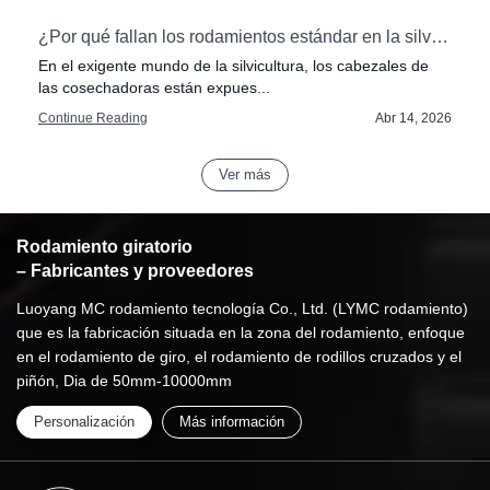
¿Por qué fallan los rodamientos estándar en la silvicultura?: La importancia de la resistencia al impacto en los cabezales de las cosechadoras.
En el exigente mundo de la silvicultura, los cabezales de
En 
las cosechadoras están expues...
pes
Continue Reading
Abr 14, 2026
Con
Ver más
Rodamiento giratorio
– Fabricantes y proveedores
Luoyang MC rodamiento tecnología Co., Ltd. (LYMC rodamiento)
que es la fabricación situada en la zona del rodamiento, enfoque
en el rodamiento de giro, el rodamiento de rodillos cruzados y el
piñón, Dia de 50mm-10000mm
Personalización
Más información