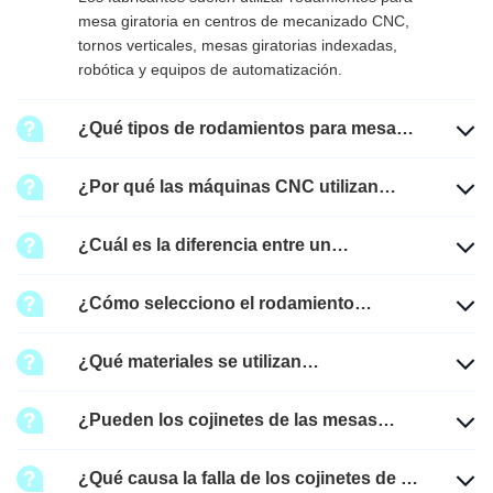
mesa giratoria en centros de mecanizado CNC,
tornos verticales, mesas giratorias indexadas,
robótica y equipos de automatización.
¿Qué tipos de rodamientos para mesas
giratorias existen?
¿Por qué las máquinas CNC utilizan
rodamientos en la mesa giratoria?
¿Cuál es la diferencia entre un
rodamiento de rodillos cruzados y un
¿Cómo selecciono el rodamiento
rodamiento YRT?
correcto para la mesa giratoria?
¿Qué materiales se utilizan
habitualmente para los cojinetes de las
¿Pueden los cojinetes de las mesas
mesas giratorias?
giratorias funcionar a alta velocidad?
¿Qué causa la falla de los cojinetes de la