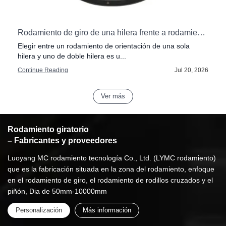
stly Mistakes
Rodamiento de giro de una hilera frente a rodamiento de doble hilera: ¿Cuál elegir?
Elegir entre un rodamiento de orientación de una sola
hilera y uno de doble hilera es u...
6
Continue Reading
Jul 20, 2026
Ver más
Rodamiento giratorio
– Fabricantes y proveedores
Luoyang MC rodamiento tecnología Co., Ltd. (LYMC rodamiento)
que es la fabricación situada en la zona del rodamiento, enfoque
en el rodamiento de giro, el rodamiento de rodillos cruzados y el
piñón, Dia de 50mm-10000mm
Personalización
Más información