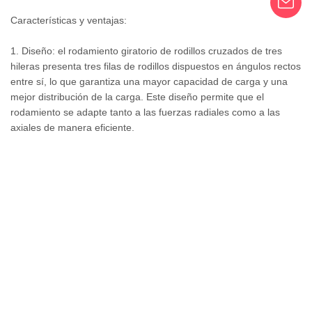
Características y ventajas:
1. Diseño: el rodamiento giratorio de rodillos cruzados de tres
hileras presenta tres filas de rodillos dispuestos en ángulos rectos
entre sí, lo que garantiza una mayor capacidad de carga y una
mejor distribución de la carga. Este diseño permite que el
rodamiento se adapte tanto a las fuerzas radiales como a las
axiales de manera eficiente.
2. Baja fricción y alta precisión: la disposición única de los rodillos
minimiza la fricción, lo que da como resultado una menor pérdida
de energía y una precisión de rotación mejorada. Esto no solo
mejora el rendimiento general del rodamiento, sino que también
contribuye a su prolongada vida útil.
3. Tamaño compacto y optimización del espacio: el tamaño
compacto del rodamiento giratorio de rodillos cruzados de tres
hileras lo convierte en una opción ideal para aplicaciones con
espacio limitado. Su pequeño tamaño permite la utilización eficaz
del espacio disponible, lo que lo convierte en una solución